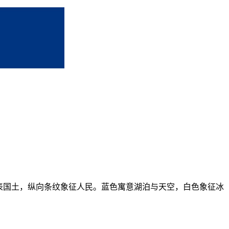
表国土，纵向条纹象征人民。蓝色寓意湖泊与天空，白色象征冰