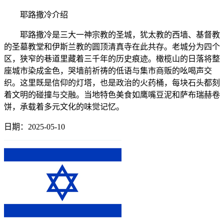
耶路撒冷介绍
耶路撒冷是三大一神宗教的圣城，犹太教的西墙、基督教
的圣墓教堂和伊斯兰教的圆顶清真寺在此共存。老城分为四个
区，狭窄的巷道里藏着三千年的历史痕迹。橄榄山的日落将整
座城市染成金色，哭墙前祈祷的低语与集市商贩的吆喝声交
织。这里既是信仰的灯塔，也是政治的火药桶，每块石头都刻
着文明的碰撞与交融。当地特色美食如鹰嘴豆泥和萨布瑞赫卷
饼，承载着多元文化的味觉记忆。
日期：2025-05-10