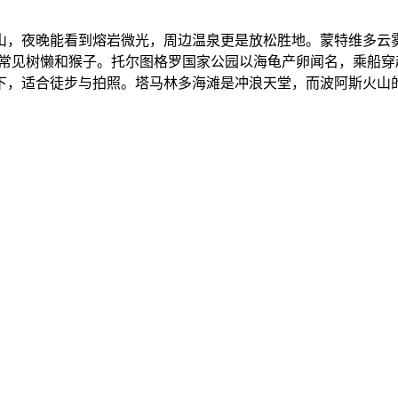
，夜晚能看到熔岩微光，周边温泉更是放松胜地。蒙特维多云雾
常见树懒和猴子。托尔图格罗国家公园以海龟产卵闻名，乘船穿
而下，适合徒步与拍照。塔马林多海滩是冲浪天堂，而波阿斯火山